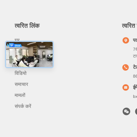
त्वरित लिंक
त्वरित 
घर
प
7व
हमारे बारे में
टा
उत्पादों
ट
विडियो
8
समाचार
ईम
मामलों
b
संपर्क करें