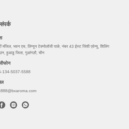
संपर्क
ता
ीं मंजिल, भवन एच, लिंग्यून टेक्नोलॉजी पार्क, नंबर 43 ईस्ट जिंशी एवेन्यू, शिलिंग
उन, हुआडू जिला, गुआंगज़ौ, चीन
ेलीफोन
6-134-5037-5588
ेल
x888@bxaroma.com