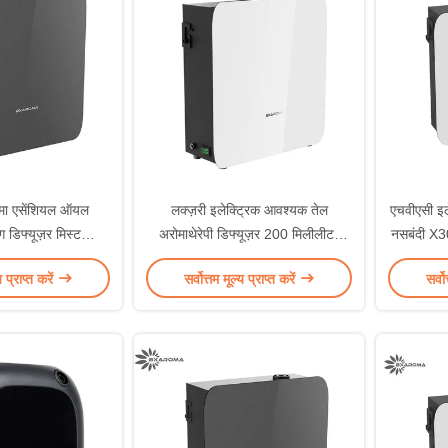
ोमा एसेंशियल ऑयल
लक्ज़री इलेक्ट्रिक आवश्यक तेल
एचवीएसी इले
िंग डिफ्यूज़र मिस्ट
अरोमाथेरेपी डिफ्यूज़र 200 मिलीलीटर
नसबंदी X3
िफायर मेटल
RoHS
य प्राप्त करें
सर्वोत्तम मूल्य प्राप्त करें
सर्वो