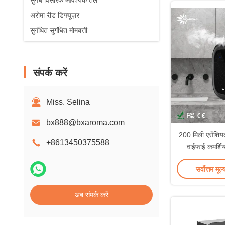
सुगंध विसारक आवश्यक तेल
अरोमा रीड डिफ्यूज़र
सुगंधित सुगंधित मोमबत्ती
संपर्क करें
Miss. Selina
bx888@bxaroma.com
200 मिली एसेंशिय
+8613450375588
वाईफाई कमर्शिय
R
सर्वोत्तम मूल्
अब संपर्क करें