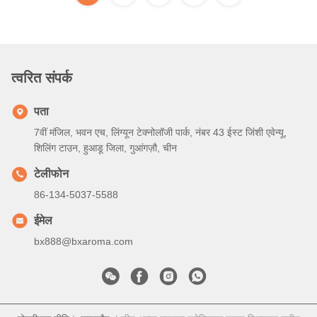
त्वरित संपर्क
पता
7वीं मंजिल, भवन एच, लिंग्यून टेक्नोलॉजी पार्क, नंबर 43 ईस्ट जिंशी एवेन्यू,
शिलिंग टाउन, हुआडू जिला, गुआंगज़ौ, चीन
टेलीफोन
86-134-5037-5588
ईमेल
bx888@bxaroma.com