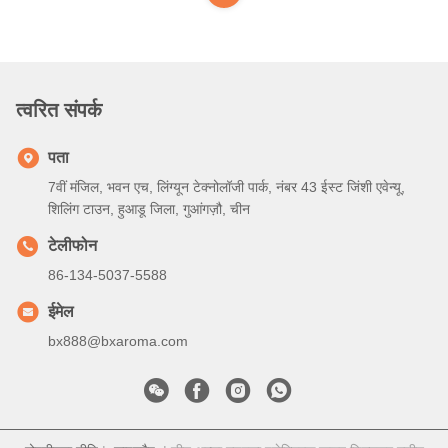
त्वरित संपर्क
पता
7वीं मंजिल, भवन एच, लिंग्यून टेक्नोलॉजी पार्क, नंबर 43 ईस्ट जिंशी एवेन्यू,
शिलिंग टाउन, हुआडू जिला, गुआंगज़ौ, चीन
टेलीफोन
86-134-5037-5588
ईमेल
bx888@bxaroma.com