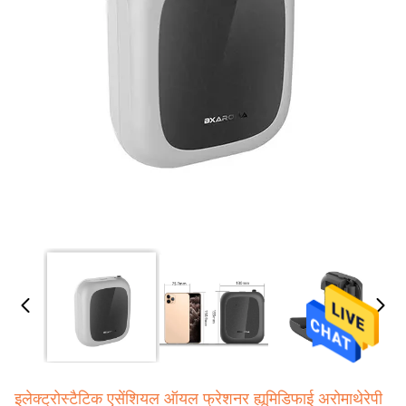
इलेक्ट्रोस्टैटिक एसेंशियल ऑयल फ्रेशनर ह्यूमिडिफाई अरोमाथेरेपी