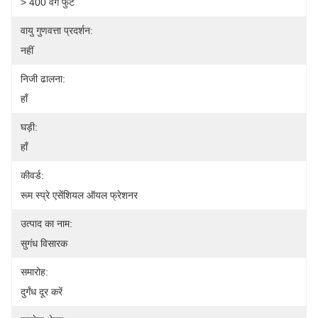
> 400 वर्ग फुट
वायु गुणवत्ता प्रदर्शन:
नहीं
निजी ढालना:
हाँ
घड़ी:
हाँ
कीवर्ड:
रूम स्प्रे एसेंशियल ऑयल फ्रेशनर
उत्पाद का नाम:
सुगंध विसारक
समारोह:
दुर्गंध दूर करें