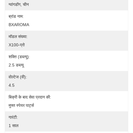
ग्वांगडोंग, चीन
ब्रांड नाम:
BXAROMA
मॉडल संख्या:
X100-प्रो
शक्ति (डब्ल्यू):
2.5 डब्ल्यू
वोल्टेज (वी):
4.5
बिक्री के बाद सेवा प्रदान की:
मुफ्त स्पेयर पार्ट्स
गारंटी:
1 साल