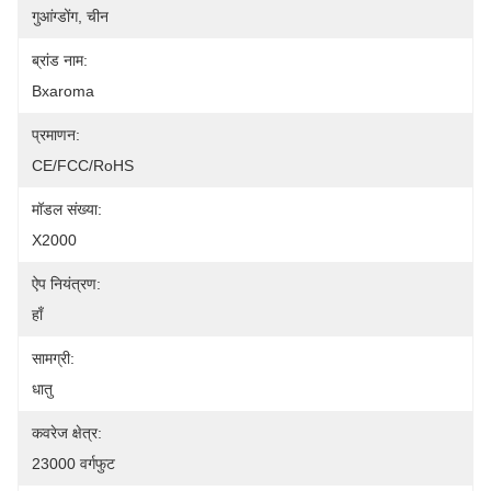
गुआंग्डोंग, चीन
ब्रांड नाम:
Bxaroma
प्रमाणन:
CE/FCC/RoHS
मॉडल संख्या:
X2000
ऐप नियंत्रण:
हाँ
सामग्री:
धातु
कवरेज क्षेत्र:
23000 वर्गफुट