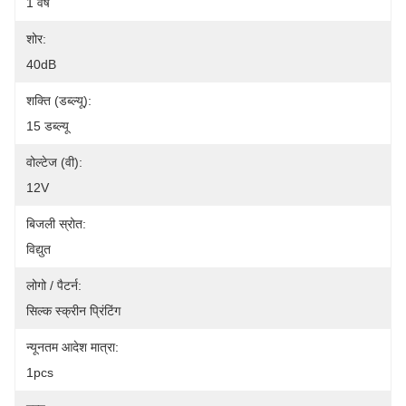
1 वर्ष
शोर:
40dB
शक्ति (डब्ल्यू):
15 डब्ल्यू
वोल्टेज (वी):
12V
बिजली स्रोत:
विद्युत
लोगो / पैटर्न:
सिल्क स्क्रीन प्रिंटिंग
न्यूनतम आदेश मात्रा:
1pcs