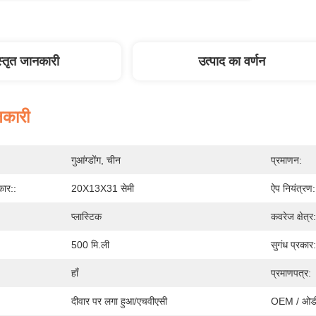
स्तृत जानकारी
उत्पाद का वर्णन
नकारी
गुआंग्डोंग, चीन
प्रमाणन:
ार::
20X13X31 सेमी
ऐप नियंत्रण:
प्लास्टिक
कवरेज क्षेत्र:
500 मि.ली
सुगंध प्रकार:
हाँ
प्रमाणपत्र:
:
दीवार पर लगा हुआ/एचवीएसी
OEM / ओडीए