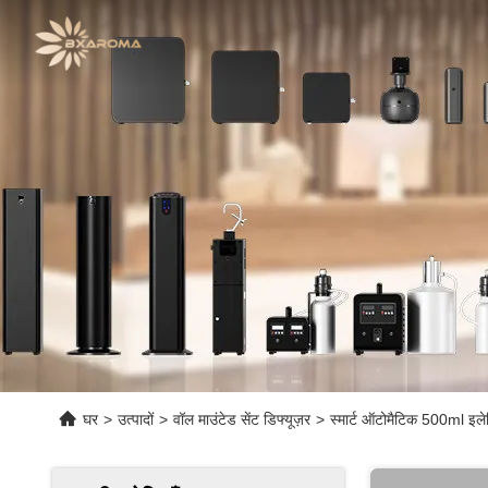
घर
>
उत्पादों
>
वॉल माउंटेड सेंट डिफ्यूज़र
>
स्मार्ट ऑटोमैटिक 500ml इलेक