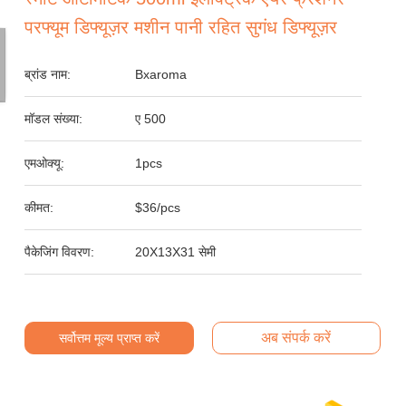
परफ्यूम डिफ्यूज़र मशीन पानी रहित सुगंध डिफ्यूज़र
ब्रांड नाम:
Bxaroma
मॉडल संख्या:
ए 500
एमओक्यू:
1pcs
कीमत:
$36/pcs
पैकेजिंग विवरण:
20X13X31 सेमी
अब संपर्क करें
सर्वोत्तम मूल्य प्राप्त करें