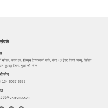
संपर्क
ता
ीं मंजिल, भवन एच, लिंग्यून टेक्नोलॉजी पार्क, नंबर 43 ईस्ट जिंशी एवेन्यू, शिलिंग
उन, हुआडू जिला, गुआंगज़ौ, चीन
ेलीफोन
6-134-5037-5588
ेल
x888@bxaroma.com