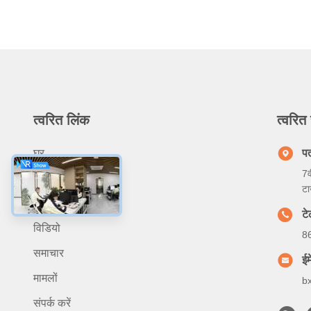
त्वरित लिंक
त्वरित 
घर
प
7व
हमारे बारे में
टा
उत्पादों
ट
विडियो
8
समाचार
ईम
मामलों
b
संपर्क करें