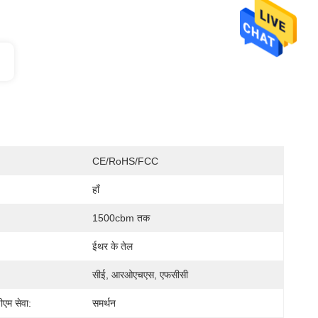
CE/RoHS/FCC
हाँ
1500cbm तक
ईथर के तेल
सीई, आरओएचएस, एफसीसी
म सेवा:
समर्थन