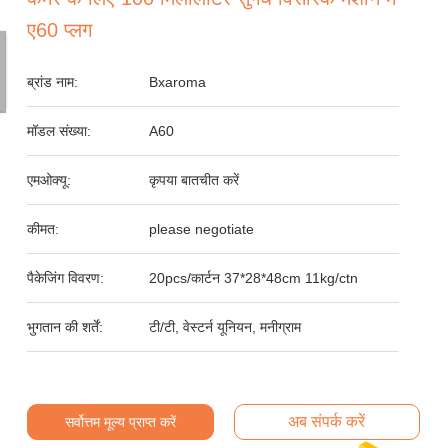
ए60 प्लग
ब्रांड नाम:
Bxaroma
मॉडल संख्या:
A60
एमओक्यू:
कृपया बातचीत करें
कीमत:
please negotiate
पैकेजिंग विवरण:
20pcs/कार्टन 37*28*48cm 11kg/ctn
भुगतान की शर्तें:
टी/टी, वेस्टर्न यूनियन, मनीग्राम
अब संपर्क करें
सर्वोत्तम मूल्य प्राप्त करें