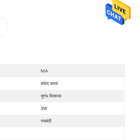
N/A
सफेद काला
सुगंध विसारक
3W
नसबंदी