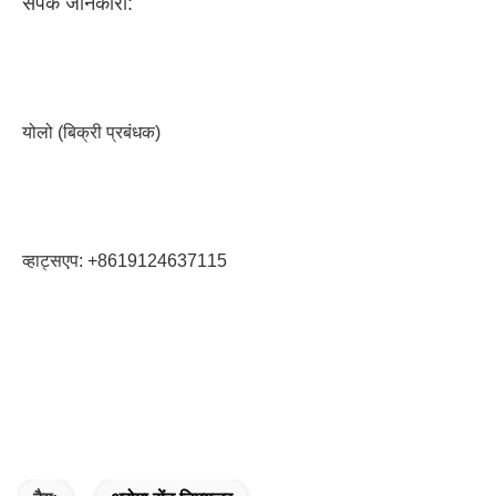
संपर्क जानकारी:
योलो (बिक्री प्रबंधक)
व्हाट्सएप: +8619124637115