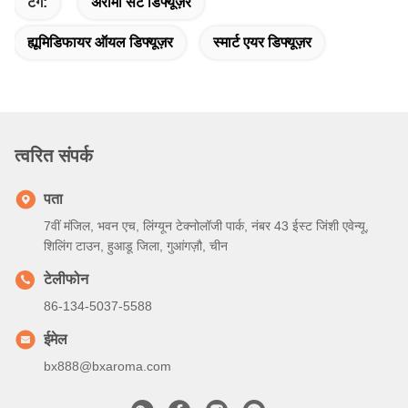
टैग:
अरोमा सेंट डिफ्यूज़र
ह्यूमिडिफायर ऑयल डिफ्यूज़र
स्मार्ट एयर डिफ्यूज़र
त्वरित संपर्क
पता
7वीं मंजिल, भवन एच, लिंग्यून टेक्नोलॉजी पार्क, नंबर 43 ईस्ट जिंशी एवेन्यू,
शिलिंग टाउन, हुआडू जिला, गुआंगज़ौ, चीन
टेलीफोन
86-134-5037-5588
ईमेल
bx888@bxaroma.com