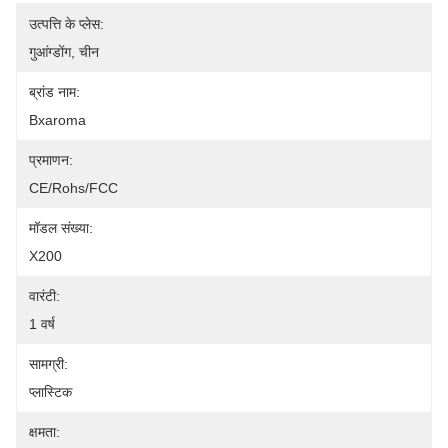
उत्पत्ति के प्लेस:
गुआंग्डोंग, चीन
ब्रांड नाम:
Bxaroma
प्रमाणन:
CE/Rohs/FCC
मॉडल संख्या:
X200
वारंटी:
1 वर्ष
सामग्री:
प्लास्टिक
क्षमता: