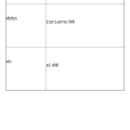
सीटीएन
238*148*90 मिमी
शोर
45 डीबी