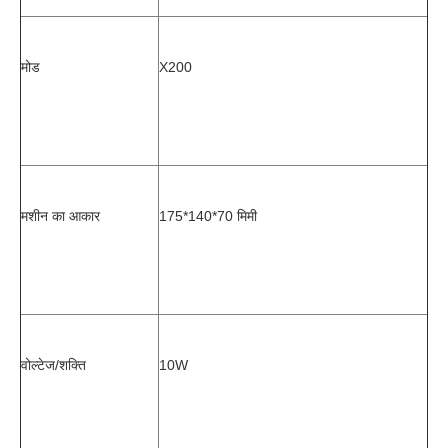
मोड
X200
मशीन का आकार
175*140*70 मिमी
वोल्टेज/शक्ति
10W