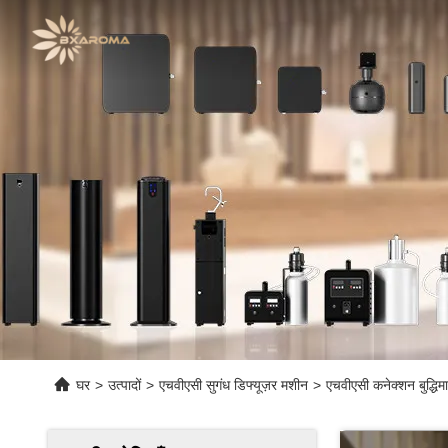
घर
>
उत्पादों
>
एचवीएसी सुगंध डिफ्यूज़र मशीन
>
एचवीएसी कनेक्शन बुद्धि