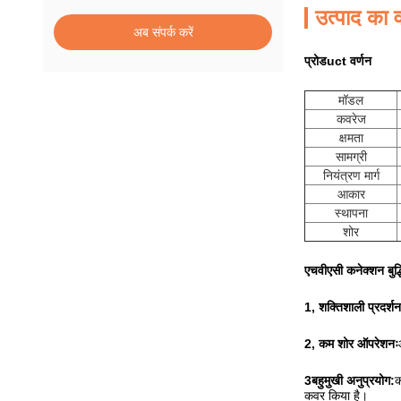
उत्पाद का व
अब संपर्क करें
प्रोड
uct वर्णन
मॉडल
कवरेज
क्षमता
सामग्री
नियंत्रण मार्ग
आकार
स्थापना
शोर
एचवीएसी कनेक्शन बुद्
1, शक्तिशाली प्रदर्शन
2, कम शोर ऑपरेशनः
3बहुमुखी अनुप्रयोग:
क
कवर किया है।