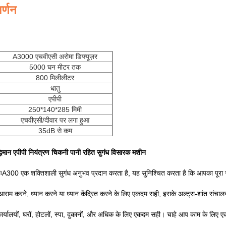
र्णन
A3000 एचवीएसी अरोमा डिफ्यूज़र
5000 घन मीटर तक
800 मिलीलीटर
धातु
एपीपी
250*140*285 मिमी
एचवीएसी/दीवार पर लगा हुआ
35dB से कम
धिमान एपीपी नियंत्रण चिकनी पानी रहित सुगंध विसारक मशीन
ः
A300 एक शक्तिशाली सुगंध अनुभव प्रदान करता है, यह सुनिश्चित करता है कि आपका पूरा स
आराम करने, ध्यान करने या ध्यान केंद्रित करने के लिए एकदम सही, इसके अल्ट्रा-शांत संच
ार्यालयों, घरों, होटलों, स्पा, दुकानों, और अधिक के लिए एकदम सही। चाहे आप काम के लि