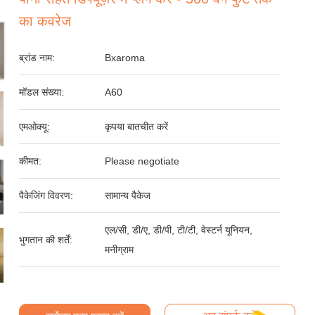
का कवरेज
ब्रांड नाम:
Bxaroma
मॉडल संख्या:
A60
एमओक्यू:
कृपया बातचीत करें
कीमत:
Please negotiate
पैकेजिंग विवरण:
सामान्य पैकेज
एल/सी, डी/ए, डी/पी, टी/टी, वेस्टर्न यूनियन,
भुगतान की शर्तें:
मनीग्राम