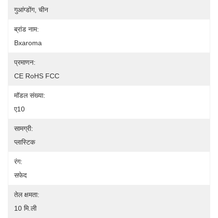
गुआंग्डोंग, चीन
ब्रांड नाम:
Bxaroma
प्रमाणन:
CE RoHS FCC
मॉडल संख्या:
ए10
सामग्री:
प्लास्टिक
रंग:
सफेद
तेल क्षमता:
10 मि.ली