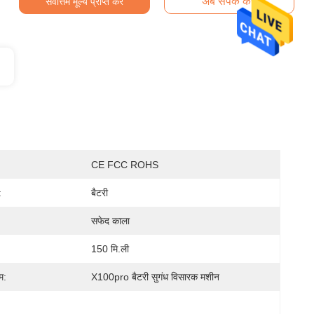
अब संपर्क करें
सर्वोत्तम मूल्य प्राप्त करें
CE FCC ROHS
:
बैटरी
सफेद काला
150 मि.ली
म:
X100pro बैटरी सुगंध विसारक मशीन