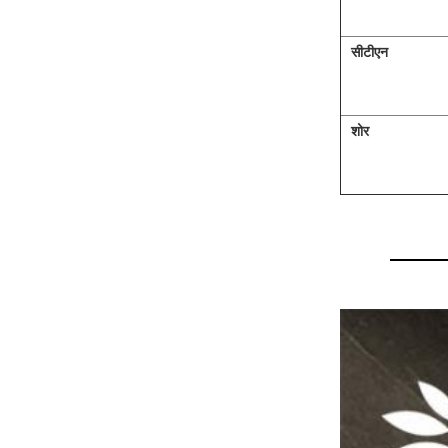
सीटीएन
शोर