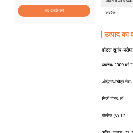
व्यवसाय का प्रकार
अब संपर्क करें
कवरेज:
उत्पाद का व
होटल सुगंध अरोमा ड
कवरेजः 2000 वर्ग म
ओईएम/ओडीएम सेवाः 
निजी मोल्डः हाँ
वोल्टेज (V):12
शक्ति (डब्ल्यू): 21