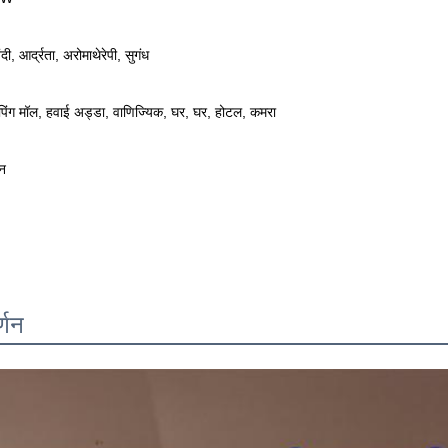
दी, आर्द्रता, अरोमाथेरेपी, सुगंध
पिंग मॉल, हवाई अड्डा, वाणिज्यिक, घर, घर, होटल, कमरा
ीन
र्णन