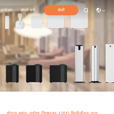
आयोजन
संपर्क करें
बोली
होटल सुगंध अरोमा डिफ्यूज़र 1000 मिलीलीटर धातु