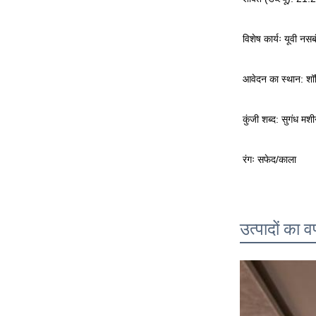
विशेष कार्यः यूवी नसबं
आवेदन का स्थान: शॉ
कुंजी शब्द: सुगंध मश
रंगः सफेद/काला
उत्पादों का व