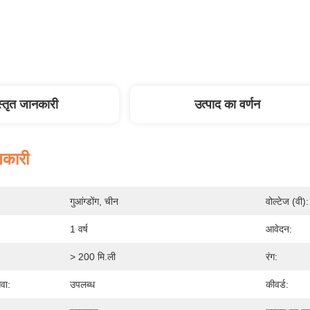
स्तृत जानकारी
उत्पाद का वर्णन
नकारी
गुआंग्डोंग, चीन
वोल्टेज (वी):
1 वर्ष
आवेदन:
> 200 मि.ली
रंग:
वा:
उपलब्ध
कीवर्ड: