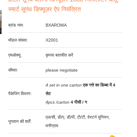
स्मार्ट सुगंध डिफ्यूज़र ऐप नियंत्रित
ब्रांड नाम:
BXAROMA
मॉडल संख्या:
X2001
एमओक्यू:
कृपया बातचीत करें
कीमत:
please negotiate
4 set in one carton
एक गत्ते का डिब्बा में 4
पैकेजिंग विवरण:
सेट
4pcs /carton
4 पीसी / ग
एल/सी, डी/ए, डी/पी, टी/टी, वेस्टर्न यूनियन,
भुगतान की शर्तें:
मनीग्राम