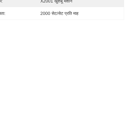
म:
X2001 खुशबू मशीन
मता:
2000 सेट/सेट प्रति माह