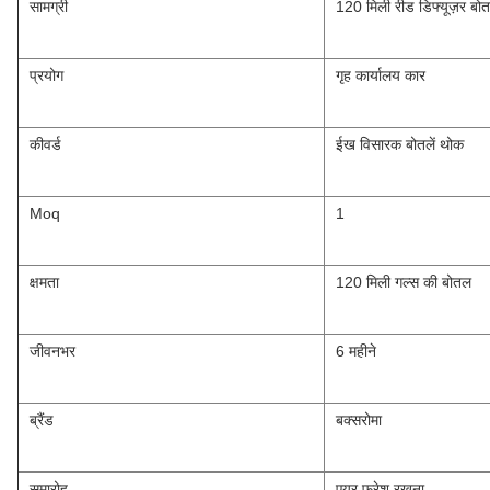
सामग्री
120 मिली रीड डिफ्यूज़र बो
प्रयोग
गृह कार्यालय कार
कीवर्ड
ईख विसारक बोतलें थोक
Moq
1
क्षमता
120 मिली गल्स की बोतल
जीवनभर
6 महीने
ब्रैंड
बक्सरोमा
समारोह
एयर फ्रेश रखना