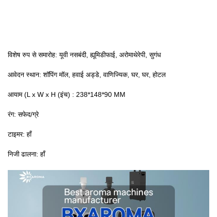
विशेष रुप से समारोह: यूवी नसबंदी, ह्यूमिडीफाई, अरोमाथेरेपी, सुगंध
आवेदन स्थान: शॉपिंग मॉल, हवाई अड्डे, वाणिज्यिक, घर, घर, होटल
आयाम (L x W x H (इंच) : 238*148*90 MM
रंग: सफेद/ग्रे
टाइमर: हाँ
निजी ढालना: हाँ