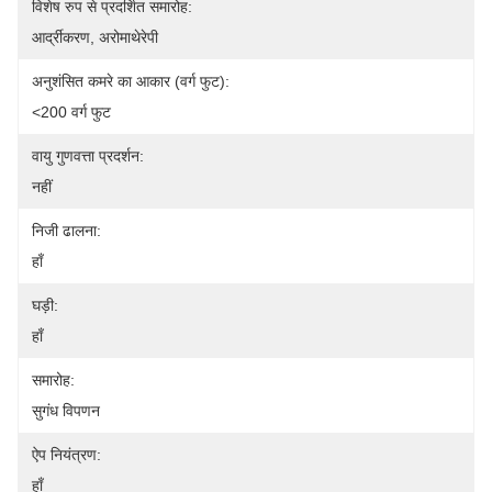
विशेष रुप से प्रदर्शित समारोह:
आर्द्रीकरण, अरोमाथेरेपी
अनुशंसित कमरे का आकार (वर्ग फुट):
<200 वर्ग फुट
वायु गुणवत्ता प्रदर्शन:
नहीं
निजी ढालना:
हाँ
घड़ी:
हाँ
समारोह:
सुगंध विपणन
ऐप नियंत्रण:
हाँ