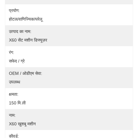
प्रयोग:
होटल/वाणिज्यिक/घरेलू
उत्पाद का नाम:
X60 सेंट मशीन डिफ्यूज़र
रंग:
सफेद / ग्रे
OEM / ओडीएम सेवा:
उपलब्ध
क्षमता:
150 मि.ली
नाम:
X60 खुशबू मशीन
कीवर्ड: