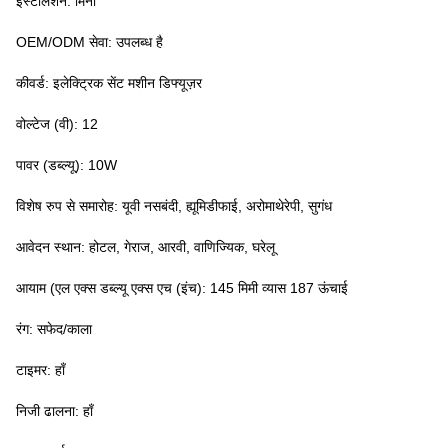
इंस्टॉलेशन: मिनी
OEM/ODM सेवा: उपलब्ध है
कीवर्ड: इलेक्ट्रिक सेंट मशीन डिफ्यूज़र
वोल्टेज (वी): 12
पावर (डब्ल्यू): 10W
विशेष रुप से समारोह: यूवी नसबंदी, ह्यूमिडीफाई, अरोमाथेरेपी, सुगंध
आवेदन स्थान: होटल, गेराज, आरवी, वाणिज्यिक, घरेलू
आयाम (एल एक्स डब्ल्यू एक्स एच (इंच): 145 मिमी व्यास 187 ऊंचाई
रंग: सफेद/काला
टाइमर: हाँ
निजी ढालना: हाँ