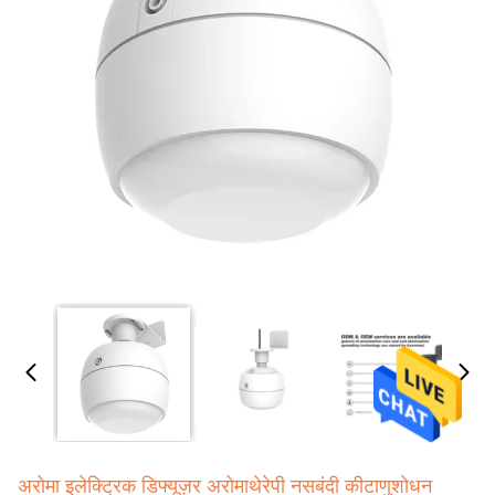
अरोमा इलेक्ट्रिक डिफ्यूज़र अरोमाथेरेपी नसबंदी कीटाणुशोधन