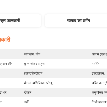
स्तृत जानकारी
उत्पाद का वर्णन
नकारी
ग्वांगडोंग, चीन
आयाम (एल एक्
 प्रदान की:
मुफ्त स्पेयर पार्ट्स
गारंटी:
इलेक्ट्रोस्टैटिक
इंस्टालेशन:
होटल, वाणिज्यिक, घरेलू
शक्ति का स्र
एडीआर:
दोपहर
अनुशंसित कम
शन:
नहीं
निजी ढालना: