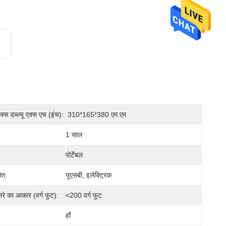
स डब्ल्यू एक्स एच (इंच):
310*165*380 एम.एम
1 साल
पोर्टेबल
ोत:
यूएसबी, इलेक्ट्रिक
रे का आकार (वर्ग फुट):
<200 वर्ग फुट
हाँ