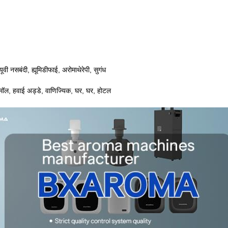
ूवी नसबंदी, ह्यूमिडीफाई, अरोमाथेरेपी, सुगंध
 मॉल, हवाई अड्डे, वाणिज्यिक, घर, घर, होटल