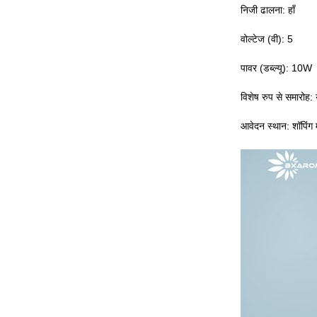
निजी ढालना: हाँ
वोल्टेज (वी): 5
पावर (डब्ल्यू): 10W
विशेष रुप से समारोह: य
आवेदन स्थान: शॉपिंग