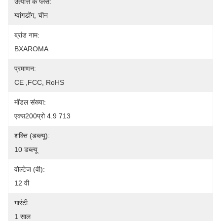
उत्पत्ति के प्लेस:
ग्वांगडोंग, चीन
ब्रांड नाम:
BXAROMA
प्रमाणन:
CE ,FCC, RoHS
मॉडल संख्या:
एक्स200प्रो 4.9 713
शक्ति (डब्ल्यू):
10 डब्ल्यू
वोल्टेज (वी):
12 वी
गारंटी:
1 साल