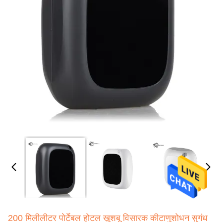
200 मिलीलीटर पोर्टेबल होटल खुशबू विसारक कीटाणुशोधन सुगंध