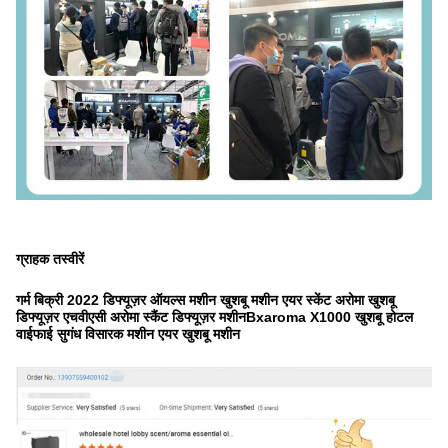
ग्राहक तस्वीरें
गर्म बिक्री 2022 डिफ्यूज़र ऑयल्स मशीन खुशबू मशीन एयर स्केंट अरोमा खुशबू
डिफ्यूज़र एचवीएसी अरोमा स्कैंट डिफ्यूज़र मशीन
Bxaroma X1000 खुशबू होटल
वाईफाई सुगंध विसारक मशीन एयर खुशबू मशीन