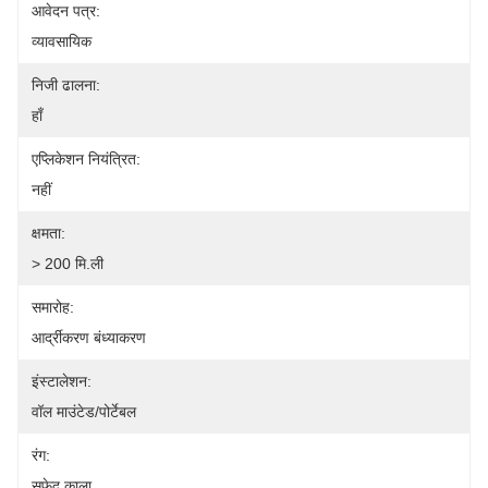
आवेदन पत्र:
व्यावसायिक
निजी ढालना:
हाँ
एप्लिकेशन नियंत्रित:
नहीं
क्षमता:
> 200 मि.ली
समारोह:
आर्द्रीकरण बंध्याकरण
इंस्टालेशन:
वॉल माउंटेड/पोर्टेबल
रंग:
सफेद काला