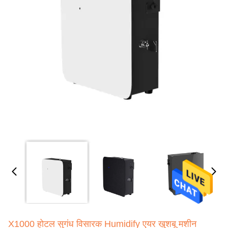
X1000 होटल सुगंध विसारक Humidify एयर खुशबू मशीन