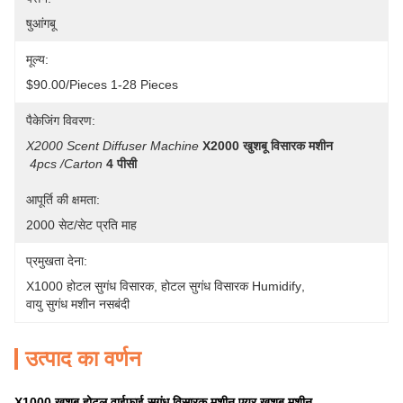
षुआंगबू
मूल्य:
$90.00/pieces 1-28 Pieces
पैकेजिंग विवरण:
X2000 Scent Diffuser Machine
X2000 खुशबू विसारक मशीन
4pcs /carton
4 पीसी
आपूर्ति की क्षमता:
2000 सेट/सेट प्रति माह
प्रमुखता देना:
X1000 होटल सुगंध विसारक
, 
होटल सुगंध विसारक Humidify
, 
वायु सुगंध मशीन नसबंदी
उत्पाद का वर्णन
X1000 खुशबू होटल वाईफाई सुगंध विसारक मशीन एयर खुशबू मशीन