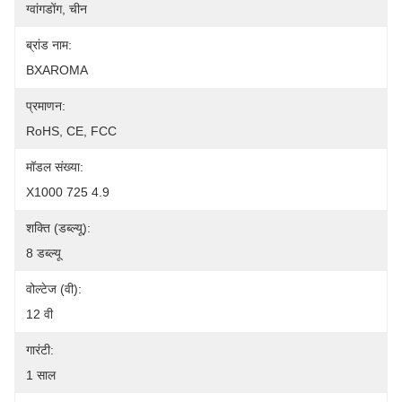
ग्वांगडोंग, चीन
ब्रांड नाम:
BXAROMA
प्रमाणन:
RoHS, CE, FCC
मॉडल संख्या:
X1000 725 4.9
शक्ति (डब्ल्यू):
8 डब्ल्यू
वोल्टेज (वी):
12 वी
गारंटी:
1 साल