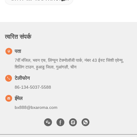
त्वरित संपर्क
पता
7वीं मंजिल, भवन एच, लिंग्यून टेक्नोलॉजी पार्क, नंबर 43 ईस्ट जिंशी एवेन्यू,
शिलिंग टाउन, हुआडू जिला, गुआंगज़ौ, चीन
टेलीफोन
86-134-5037-5588
ईमेल
bx888@bxaroma.com