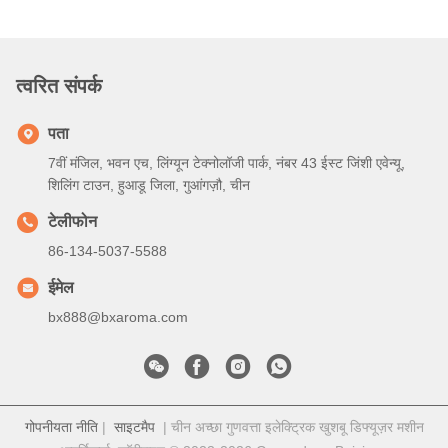
त्वरित संपर्क
पता
7वीं मंजिल, भवन एच, लिंग्यून टेक्नोलॉजी पार्क, नंबर 43 ईस्ट जिंशी एवेन्यू,
शिलिंग टाउन, हुआडू जिला, गुआंगज़ौ, चीन
टेलीफोन
86-134-5037-5588
ईमेल
bx888@bxaroma.com
गोपनीयता नीति
|
साइटमैप
| चीन अच्छा गुणवत्ता इलेक्ट्रिक खुशबू डिफ्यूज़र मशीन