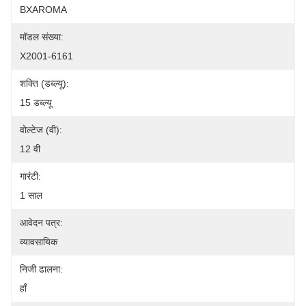
BXAROMA
मॉडल संख्या:
X2001-6161
शक्ति (डब्ल्यू):
15 डब्ल्यू
वोल्टेज (वी):
12 वी
गारंटी:
1 साल
आवेदन पत्र:
व्यावसायिक
निजी ढालना:
हाँ