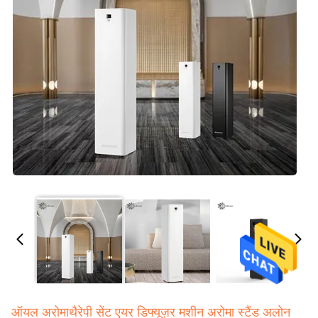
ऑयल अरोमाथैरेपी सेंट एयर डिफ्यूज़र मशीन अरोमा स्टैंड अलोन