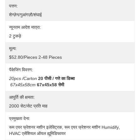
पत्तन:
शेन्ज़ेन/गुआंगज़ौ/शंघाई
न्यूनतम आदेश मात्रा:
2 टुकड़े
मूल्य:
$52.80/pieces 2-48 Pieces
पैकेजिंग विवरण:
20pcs /carton
20 पीसी / गत्ते का डिब्बा
67x45x58cm
67x45x58 सेमी
आपूर्ति की क्षमता:
2000 सेट/सेट प्रति माह
प्रमुखता देना:
रूम एयर फ्रेशनर मशीन इलेक्ट्रिक
, 
रूम एयर फ्रेशनर मशीन Humidify
, 
HVAC एसेंशियल ऑयल ह्यूमिडिफायर