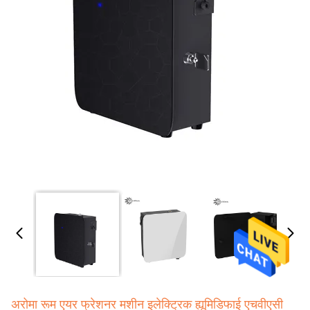
अरोमा रूम एयर फ्रेशनर मशीन इलेक्ट्रिक ह्यूमिडिफाई एचवीएसी