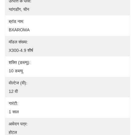
उत्पत्ति के प्लेस:
ग्वांगडोंग, चीन
ब्रांड नाम:
BXAROMA
मॉडल संख्या:
X300-4.9 शीर्ष
शक्ति (डब्ल्यू):
10 डब्ल्यू
वोल्टेज (वी):
12 वी
गारंटी:
1 साल
आवेदन पत्र:
होटल