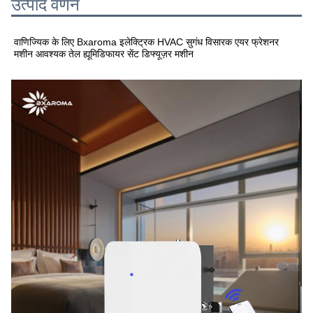
उत्पाद वर्णन
वाणिज्यिक के लिए Bxaroma इलेक्ट्रिक HVAC सुगंध विसारक एयर फ्रेशनर
मशीन आवश्यक तेल ह्यूमिडिफायर सेंट डिफ्यूज़र मशीन