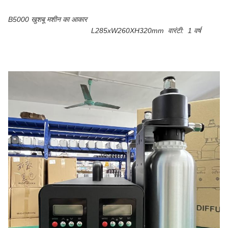
B5000 खुशबू मशीन का आकार
L285xW260XH320mm
वारंटी:
1 वर्ष