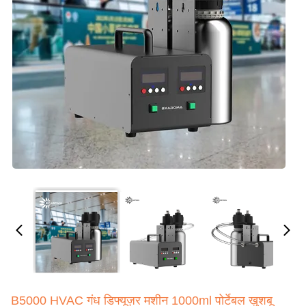
B5000 HVAC गंध डिफ्यूज़र मशीन 1000ml पोर्टेबल खुशबू