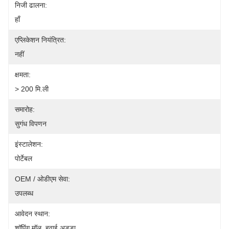
निजी ढालना:
हाँ
एप्लिकेशन नियंत्रित:
नहीं
क्षमता:
> 200 मि.ली
समारोह:
सुगंध विपणन
इंस्टालेशन:
पोर्टेबल
OEM / ओडीएम सेवा:
उपलब्ध
आवेदन स्थान:
शॉपिंग मॉल, हवाई अड्डा