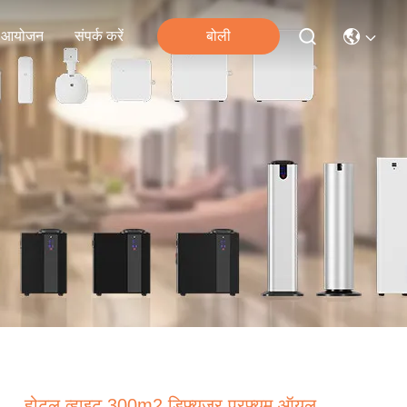
आयोजन
संपर्क करें
बोली
होटल व्हाइट 300m2 डिफ्यूज़र परफ्यूम ऑयल