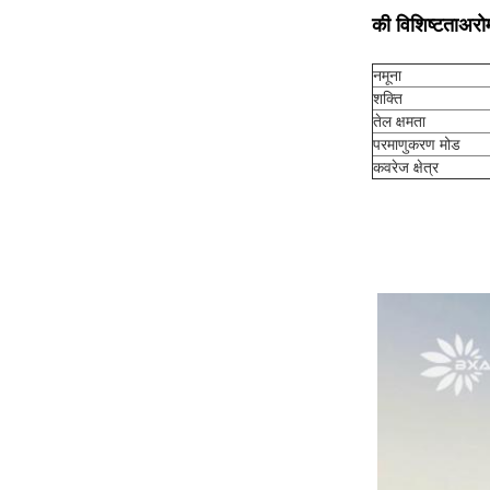
की विशिष्टता
अरोम
नमूना
शक्ति
तेल क्षमता
परमाणुकरण मोड
कवरेज क्षेत्र