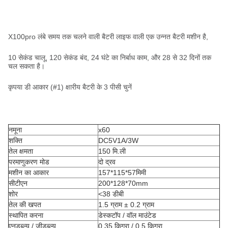
X100pro लंबे समय तक चलने वाली बैटरी लाइफ वाली एक उन्नत बैटरी मशीन है,
10 सेकंड चालू, 120 सेकंड बंद, 24 घंटे का निर्बाध काम, और 28 से 32 दिनों तक
चल सकता है।
कृपया डी आकार (#1) क्षारीय बैटरी के 3 पीसी चुनें
नमूना
x60
शक्ति
DC5V1A/3W
तेल क्षमता
150 मि.ली
परमाणुकरण मोड
दो द्रव
मशीन का आकार
157*115*57मिमी
सीटीएन
200*128*70mm
शोर
<38 डीबी
तेल की खपत
1.5 ग्राम ± 0.2 ग्राम
स्थापित करना
डेस्कटॉप / वॉल माउंटेड
एनडब्ल्यू / जीडब्ल्यू
0.35 किग्रा / 0.5 किग्रा