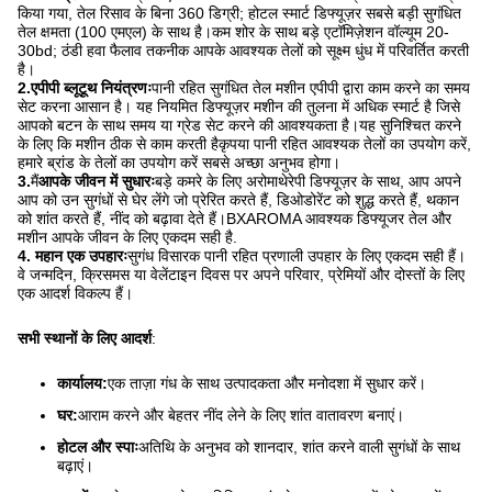
किया गया, तेल रिसाव के बिना 360 डिग्री; होटल स्मार्ट डिफ्यूज़र सबसे बड़ी सुगंधित
तेल क्षमता (100 एमएल) के साथ है।कम शोर के साथ बड़े एटॉमिज़ेशन वॉल्यूम 20-
30bd; ठंडी हवा फैलाव तकनीक आपके आवश्यक तेलों को सूक्ष्म धुंध में परिवर्तित करती
है।
2.एपीपी ब्लूटूथ नियंत्रणः
पानी रहित सुगंधित तेल मशीन एपीपी द्वारा काम करने का समय
सेट करना आसान है। यह नियमित डिफ्यूज़र मशीन की तुलना में अधिक स्मार्ट है जिसे
आपको बटन के साथ समय या ग्रेड सेट करने की आवश्यकता है।यह सुनिश्चित करने
के लिए कि मशीन ठीक से काम करती हैकृपया पानी रहित आवश्यक तेलों का उपयोग करें,
हमारे ब्रांड के तेलों का उपयोग करें सबसे अच्छा अनुभव होगा।
3.
मैं
आपके जीवन में सुधारः
बड़े कमरे के लिए अरोमाथेरेपी डिफ्यूज़र के साथ, आप अपने
आप को उन सुगंधों से घेर लेंगे जो प्रेरित करते हैं, डिओडोरेंट को शुद्ध करते हैं, थकान
को शांत करते हैं, नींद को बढ़ावा देते हैं।BXAROMA आवश्यक डिफ्यूजर तेल और
मशीन आपके जीवन के लिए एकदम सही है.
4. महान एक उपहारः
सुगंध विसारक पानी रहित प्रणाली उपहार के लिए एकदम सही हैं।
वे जन्मदिन, क्रिसमस या वेलेंटाइन दिवस पर अपने परिवार, प्रेमियों और दोस्तों के लिए
एक आदर्श विकल्प हैं।
सभी स्थानों के लिए आदर्श
:
कार्यालय:
एक ताज़ा गंध के साथ उत्पादकता और मनोदशा में सुधार करें।
घर:
आराम करने और बेहतर नींद लेने के लिए शांत वातावरण बनाएं।
होटल और स्पाः
अतिथि के अनुभव को शानदार, शांत करने वाली सुगंधों के साथ
बढ़ाएं।