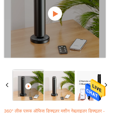
360° लीक प्रूफ ऑफिस डिफ्यूज़र मशीन नेबुलाइज़र डिफ्यूज़र -