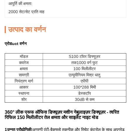
आपूर्ति की क्षमता:
2000 सेट/सेट प्रति माह
उत्पाद का वर्णन
प्रोड
uct वर्णन
मॉडल
S100 टॉवर डिफ्यूज़र
कवरेज
तक
1000 वर्ग फुट
क्षमता
100 मिलीलीटर
सामग्री
एल्यूमीनियम मिश्र धातु
नियंत्रण मार्ग
एपीपी
आकार
100*288 मिमी
स्थापना
डेस्कटॉप
शोर
30dB से कम
360° लीक प्रूफ ऑफिस डिफ्यूज़र मशीन नेबुलाइज़र डिफ्यूज़र - त्वरित
रिफिल 150 मिलीलीटर तेल क्षमता और साइलेंट नाइट मोड
1उन्नत प्रौद्योगिकीः
अग्रणी एंटी-बैकफ्लो तकनीक और रिमोट कंट्रोल के साथ अपग्रेड