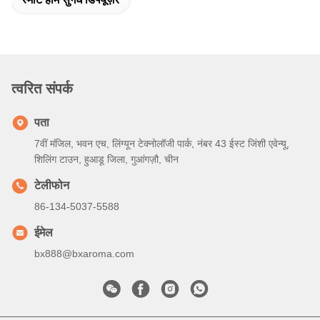
त्वरित संपर्क
पता
7वीं मंजिल, भवन एच, लिंग्यून टेक्नोलॉजी पार्क, नंबर 43 ईस्ट जिंशी एवेन्यू,
शिलिंग टाउन, हुआडू जिला, गुआंगज़ौ, चीन
टेलीफोन
86-134-5037-5588
ईमेल
bx888@bxaroma.com